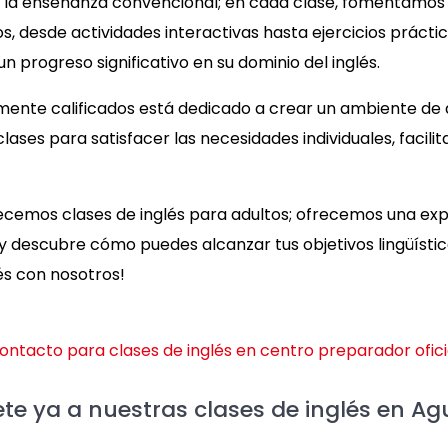
la enseñanza convencional; en cada clase, fomentamos la
s, desde actividades interactivas hasta ejercicios prácti
 progreso significativo en su dominio del inglés.
mente calificados está dedicado a crear un ambiente d
ases para satisfacer las necesidades individuales, facili
emos clases de inglés para adultos; ofrecemos una expe
s y descubre cómo puedes alcanzar tus objetivos lingüísti
és con nosotros!
ete ya a nuestras clases de inglés en A